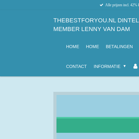
Alle prijzen incl. 42% 
Ga
direct
naar
T
HEBESTFORYOU.NL DINTELO
de
MEMBER LENNY VAN DAM
hoofdinhoud
HOME
HOME
BETALINGEN
CONTACT
INFORMATIE