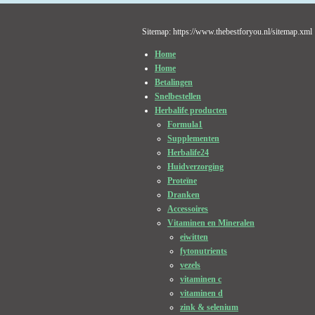
Sitemap: https://www.thebestforyou.nl/sitemap.xml
Home
Home
Betalingen
Snelbestellen
Herbalife producten
Formula1
Supplementen
Herbalife24
Huidverzorging
Proteïne
Dranken
Accessoires
Vitaminen en Mineralen
eiwitten
fytonutrients
vezels
vitaminen c
vitaminen d
zink & selenium