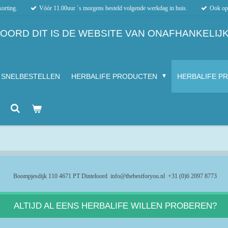
korting.
Vóór 11.00uur `s morgens besteld volgende werkdag in huis.
Ook op 
ORD DIT IS DE WEBSITE VAN ONAFHANKELIJK
SNELBESTELLEN
HERBALIFE PRODUCTEN
HERBALIFE P
Boompjesdijk 110 4671 PT Dinteloord info@thebestforyou.nl +31 (0)6 2097 8773
ALTIJD AL EENS HERBALIFE WILLEN PROBEREN?