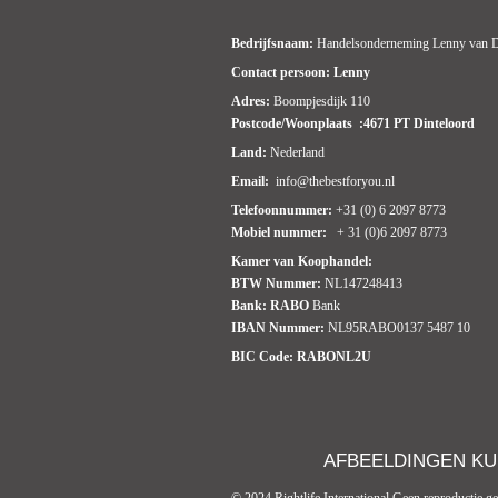
Bedrijfsnaam:
Handelsonderneming Lenny van 
Contact persoon: Lenny
Adres:
Boompjesdijk 110
Postcode/Woonplaats :4671 PT Dinteloord
Land:
Nederland
Email:
info@thebestforyou.nl
Telefoonnummer:
+31 (0) 6 2097 8773
Mobiel nummer:
+ 31 (0)6 2097 8773
Kamer van Koophandel:
BTW Nummer:
NL147248413
Bank:
RABO
Bank
IBAN Nummer:
NL95RABO0137 5487 10
BIC Code:
RABONL2U
AFBEELDINGEN KU