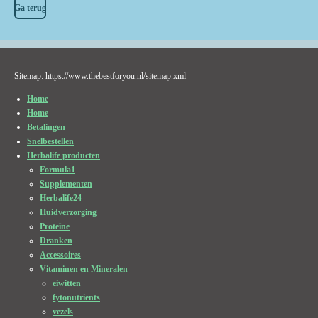
Ga terug
Sitemap: https://www.thebestforyou.nl/sitemap.xml
Home
Home
Betalingen
Snelbestellen
Herbalife producten
Formula1
Supplementen
Herbalife24
Huidverzorging
Proteïne
Dranken
Accessoires
Vitaminen en Mineralen
eiwitten
fytonutrients
vezels