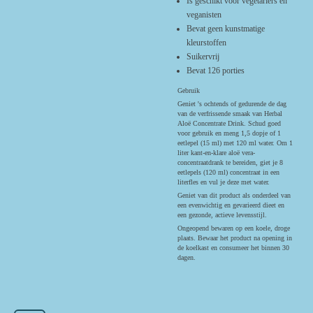
Is geschikt voor vegetariërs en
veganisten
Bevat geen kunstmatige
kleurstoffen
Suikervrij
Bevat 126 porties
Gebruik
Geniet 's ochtends of gedurende de dag
van de verfrissende smaak van Herbal
Aloë Concentrate Drink. Schud goed
voor gebruik en meng 1,5 dopje of 1
eetlepel (15 ml) met 120 ml water. Om 1
liter kant-en-klare aloë vera-
concentraatdrank te bereiden, giet je 8
eetlepels (120 ml) concentraat in een
literfles en vul je deze met water.
Geniet van dit product als onderdeel van
een evenwichtig en gevarieerd dieet en
een gezonde, actieve levensstijl.
Ongeopend bewaren op een koele, droge
plaats. Bewaar het product na opening in
de koelkast en consumeer het binnen 30
dagen.