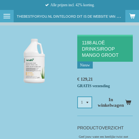
Alle prijzen incl. 42% korting.
Ga
direct
T
HEBESTFORYOU.NL DINTELOORD DIT IS DE WEBSITE VAN ONAFHANKELIJK HERBALIFE NUTRITION MEMBER LENNY VAN DAM
naar
de
hoofdinhoud
1188 ALOË
DRINKSIROOP
MANGO GROOT
Nieuw
€ 129,21
GRATIS verzending
In
winkelwagen
PRODUCTOVERZICHT
Geef jouw water een heerlijke twist met