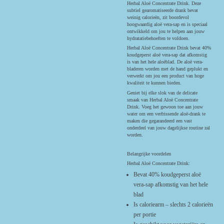
Herbal Aloë Concentrate Drink. Deze
subtiel gearomatiseerde drank bevat
weinig calorieën, zit boordevol
hoogwaardig aloë vera-sap en is speciaal
ontwikkeld om jou te helpen aan jouw
hydratatiebehoeften te voldoen.
Herbal Aloë Concentrate Drink bevat 40%
koudgeperst aloë vera-sap dat afkomstig
is van het hele aloëblad. De aloë vera-
bladeren worden met de hand geplukt en
verwerkt om jou een product van hoge
kwaliteit te kunnen bieden.
Geniet bij elke slok van de delicate
smaak van Herbal Aloë Concentrate
Drink. Voeg het gewoon toe aan jouw
water om een verfrissende aloë-drank te
maken die gegarandeerd een vast
onderdeel van jouw dagelijkse routine zal
worden.
Belangrijke voordelen
Herbal Aloë Concentrate Drink:
Bevat 40% koudgeperst aloë
vera-sap afkomstig van het hele
blad
Is caloriearm – slechts 2 calorieën
per portie