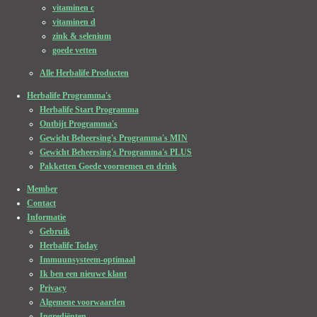
vitaminen c
vitaminen d
zink & selenium
goede vetten
Alle Herbalife Producten
Herbalife Programma's
Herbalife Start Programma
Ontbijt Programma's
Gewicht Beheersing's Programma's MIN
Gewicht Beheersing's Programma's PLUS
Pakketten Goede voornemen en drink
Member
Contact
Informatie
Gebruik
Herbalife Today
Immuunsysteem-optimaal
Ik ben een nieuwe klant
Privacy
Algemene voorwaarden
Ingrediënten