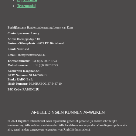
Testemonial
Bedrijfsnaam:
Handelsonderneming Lenny van Dam
Contact persoon: Lenny
Adres:
Boompjesdijk 110
Postcode/Woonplaats :4671 PT Dinteloord
Land:
Nederland
Email:
info@thebestforyou.nl
Telefoonnummer:
+31 (0) 6 2097 8773
Mobiel nummer:
+ 31 (0)6 2097 8773
Kamer van Koophandel:
BTW Nummer:
NL147248413
Bank:
RABO
Bank
IBAN Nummer:
NL95RABO0137 5487 10
BIC Code:
RABONL2U
AFBEELDINGEN KUNNEN AFWIJKEN
© 2024 Rightlife International Geen reproductie geheel of gedeeltelijk zonder schriftelijke
toestemming. Alle rechten voorbehouden. Alle handelsmerken en productafbeeldingen op deze site
zijn, tenzij anders aangegeven, eigendom van Rightlife International