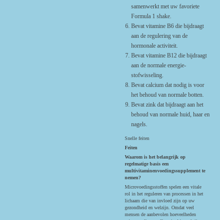
samenwerkt met uw favoriete
Formula 1 shake.
Bevat vitamine B6 die bijdraagt
aan de regulering van de
hormonale activiteit.
Bevat vitamine B12 die bijdraagt
aan de normale energie-
stofwisseling.
Bevat calcium dat nodig is voor
het behoud van normale botten.
Bevat zink dat bijdraagt aan het
behoud van normale huid, haar en
nagels.
Snelle feiten
Feiten
Waarom is het belangrijk op
regelmatige basis een
multivitaminenvoedingssupplement te
nemen?
Microvoedingsstoffen spelen een vitale
rol in het reguleren van processen in het
lichaam die van invloed zijn op uw
gezondheid en welzijn. Omdat veel
mensen de aanbevolen hoeveelheden