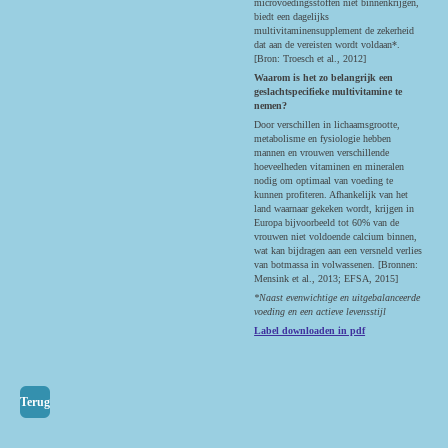
microvoedingsstoffen niet binnenkrijgen,
biedt een dagelijks
multivitaminensupplement de zekerheid
dat aan de vereisten wordt voldaan*.
[Bron: Troesch et al., 2012]
Waarom is het zo belangrijk een
geslachtspecifieke multivitamine te
nemen?
Door verschillen in lichaamsgrootte,
metabolisme en fysiologie hebben
mannen en vrouwen verschillende
hoeveelheden vitaminen en mineralen
nodig om optimaal van voeding te
kunnen profiteren. Afhankelijk van het
land waarnaar gekeken wordt, krijgen in
Europa bijvoorbeeld tot 60% van de
vrouwen niet voldoende calcium binnen,
wat kan bijdragen aan een versneld verlies
van botmassa in volwassenen. [Bronnen:
Mensink et al., 2013; EFSA, 2015]
*Naast evenwichtige en uitgebalanceerde
voeding en een actieve levensstijl
Label downloaden in pdf
Terug