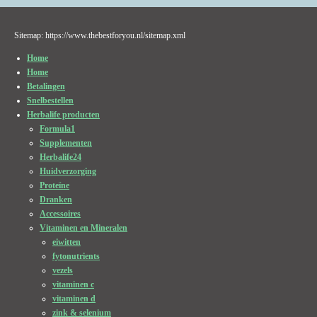
Sitemap: https://www.thebestforyou.nl/sitemap.xml
Home
Home
Betalingen
Snelbestellen
Herbalife producten
Formula1
Supplementen
Herbalife24
Huidverzorging
Proteïne
Dranken
Accessoires
Vitaminen en Mineralen
eiwitten
fytonutrients
vezels
vitaminen c
vitaminen d
zink & selenium