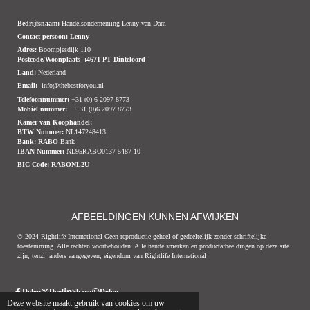
Bedrijfsnaam:
Handelsonderneming Lenny van Dam
Contact persoon: Lenny
Adres:
Boompjesdijk 110
Postcode/Woonplaats :4671 PT Dinteloord
Land:
Nederland
Email:
info@thebestforyou.nl
Telefoonnummer:
+31 (0) 6 2097 8773
Mobiel nummer:
+ 31 (0)6 2097 8773
Kamer van Koophandel:
BTW Nummer:
NL147248413
Bank:
RABO
Bank
IBAN Nummer:
NL95RABO0137 5487 10
BIC Code:
RABONL2U
AFBEELDINGEN KUNNEN AFWIJKEN
© 2024 Rightlife International Geen reproductie geheel of gedeeltelijk zonder schriftelijke
toestemming. Alle rechten voorbehouden. Alle handelsmerken en productafbeeldingen op deze site
zijn, tenzij anders aangegeven, eigendom van Rightlife International
Delen
Deel
Share
Delen
© 2020 - 2026 Thebestforyou.nl Dinteloord
Powered by
JouwWeb
Deze website maakt gebruik van cookies om uw