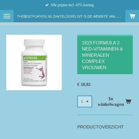
Alle prijzen incl. 42% korting.
Ga
direct
T
HEBESTFORYOU.NL DINTELOORD DIT IS DE WEBSITE VAN ONAFHANKELIJK HERBALIFE NUTRITION MEMBER LENNY VAN DAM
naar
de
hoofdinhoud
1819 FORMULA 2 -
NED-VITAMINEN &
MINERALEN
COMPLEX
VROUWEN
€ 18,02
In
winkelwagen
PRODUCTOVERZICHT