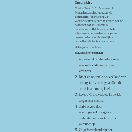
Omschrijving
Ontdek Formula 2 Vitaminen- &
Mineralencomplex vrouwen, de
gemakkelĳke manier om 24
voedingsstoffen binnen te krĳgen om de
behoeften van uw lichaam te
ondersteunen. Het bevat essentiële
vitaminen en mineralen in de juiste
hoeveelheden voor de dagelĳkse
gezondheidsbehoeften van vrouwen.
Belangrijke voordelen
Belangrijke voordelen
Afgestemd op de individuele
gezondheidsbehoeften van
vrouwen.
Biedt de optimale hoeveelheid van
belangrijke voedingsstoffen die
het lichaam nodig heeft.
Levert 71 individuele in de EU
toegestane claims.
Ontwikkeld door
voedingsdeskundigen en
ondersteund door bewezen
wetenschap.
Zo geformuleerd dat het