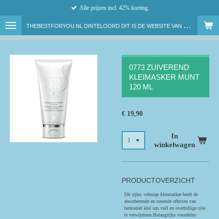
Alle prijzen incl. 42% korting.
Ga
direct
T
HEBESTFORYOU.NL DINTELOORD DIT IS DE WEBSITE VAN ONAFHANKELIJK HERBALIFE NUTRITION MEMBER LENNY VAN DAM
naar
de
hoofdinhoud
0773 ZUIVEREND
KLEIMASKER MUNT
120 ML
€ 19,90
In
winkelwagen
PRODUCTOVERZICHT
Dit rijke, crèmige kleimasker heeft de
absorberende en tonende effecten van
bentoniet klei om vuil en overtollige olie
te verwijderen.
Belangrijke voordelen