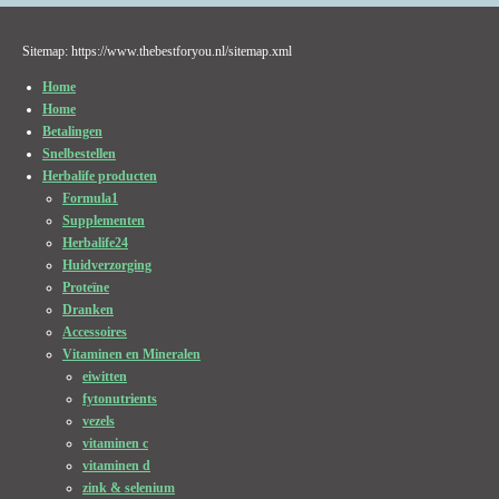
Sitemap: https://www.thebestforyou.nl/sitemap.xml
Home
Home
Betalingen
Snelbestellen
Herbalife producten
Formula1
Supplementen
Herbalife24
Huidverzorging
Proteïne
Dranken
Accessoires
Vitaminen en Mineralen
eiwitten
fytonutrients
vezels
vitaminen c
vitaminen d
zink & selenium