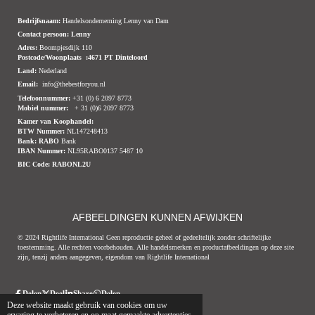
Bedrijfsnaam:
Handelsonderneming Lenny van Dam
Contact persoon: Lenny
Adres:
Boompjesdijk 110
Postcode/Woonplaats :4671 PT Dinteloord
Land:
Nederland
Email:
info@thebestforyou.nl
Telefoonnummer:
+31 (0) 6 2097 8773
Mobiel nummer:
+ 31 (0)6 2097 8773
Kamer van Koophandel:
BTW Nummer:
NL147248413
Bank:
RABO
Bank
IBAN Nummer:
NL95RABO0137 5487 10
BIC Code:
RABONL2U
AFBEELDINGEN KUNNEN AFWIJKEN
© 2024 Rightlife International Geen reproductie geheel of gedeeltelijk zonder schriftelijke
toestemming. Alle rechten voorbehouden. Alle handelsmerken en productafbeeldingen op deze site
zijn, tenzij anders aangegeven, eigendom van Rightlife International
Delen
Deel
Share
Delen
© 2020 - 2026 Thebestforyou.nl Dinteloord
Powered by
JouwWeb
Deze website maakt gebruik van cookies om uw