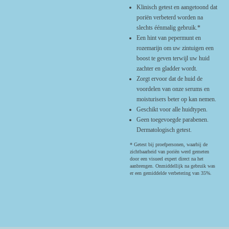
Klinisch getest en aangetoond dat
poriën verbeterd worden na
slechts éénmalig gebruik.*
Een hint van pepermunt en
rozemarijn om uw zintuigen een
boost te geven terwijl uw huid
zachter en gladder wordt.
Zorgt ervoor dat de huid de
voordelen van onze serums en
moisturisers beter op kan nemen.
Geschikt voor alle huidtypen.
Geen toegevoegde parabenen.
Dermatologisch getest.
* Getest bij proefpersonen, waarbij de
zichtbaarheid van poriën werd gemeten
door een visueel expert direct na het
aanbrengen. Onmiddellijk na gebruik was
er een gemiddelde verbetering van 35%.