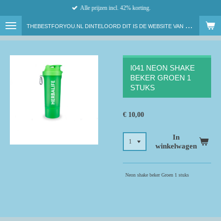
Alle prijzen incl. 42% korting.
Ga
direct
T
HEBESTFORYOU.NL DINTELOORD DIT IS DE WEBSITE VAN ONAFHANKELIJK HERBALIFE NUTRITION MEMBER LENNY VAN DAM
naar
de
hoofdinhoud
I041 NEON SHAKE
BEKER GROEN 1
STUKS
€ 10,00
In
winkelwagen
Neon shake beker Groen 1 stuks