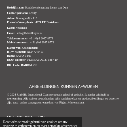
Bedrijfsnaam:
Handelsonderneming Lenny van Dam
Contact persoon: Lenny
Adres:
Boompjesdijk 110
Postcode/Woonplaats :4671 PT Dinteloord
Land:
Nederland
Email:
info@thebestforyou.nl
Telefoonnummer:
+31 (0) 6 2097 8773
Mobiel nummer:
+ 31 (0)6 2097 8773
Kamer van Koophandel:
BTW Nummer:
NL147248413
Bank:
RABO
Bank
IBAN Nummer:
NL95RABO0137 5487 10
BIC Code:
RABONL2U
AFBEELDINGEN KUNNEN AFWIJKEN
© 2024 Rightlife International Geen reproductie geheel of gedeeltelijk zonder schriftelijke
toestemming. Alle rechten voorbehouden. Alle handelsmerken en productafbeeldingen op deze site
zijn, tenzij anders aangegeven, eigendom van Rightlife International
Delen
Deel
Share
Delen
© 2020 - 2026 Thebestforyou.nl Dinteloord
Powered by
JouwWeb
Deze website maakt gebruik van cookies om uw
ervaring te verbeteren en op maat gemaakte advertenties