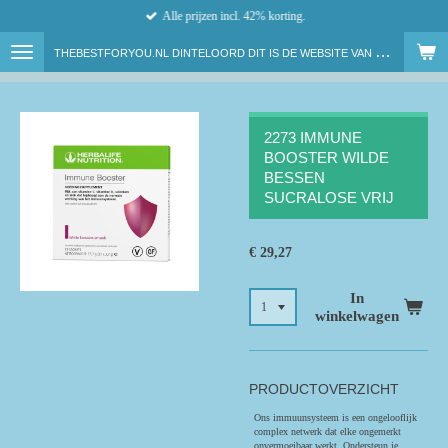
Alle prijzen incl. 42% korting.
Ga
direct
T
HEBESTFORYOU.NL DINTELOORD DIT IS DE WEBSITE VAN ONAFHANKELIJK HERBALIFE NUTRITION MEMBER LENNY VAN DAM
naar
de
hoofdinhoud
2273 IMMUNE
BOOSTER WILDE
BESSEN
SUCRALOSE VRIJ
€ 29,27
In
winkelwagen
PRODUCTOVERZICHT
Ons immuunsysteem is een ongelooflijk
complex netwerk dat elke ongemerkt
onvermoeibaar werkt. Ondersteun je