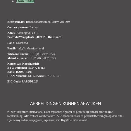
Testemonial
Bedrijfsnaam:
Handelsonderneming Lenny van Dam
Contact persoon: Lenny
Adres:
Boompjesdijk 110
Postcode/Woonplaats :4671 PT Dinteloord
Land:
Nederland
Email:
info@thebestforyou.nl
Telefoonnummer:
+31 (0) 6 2097 8773
Mobiel nummer:
+ 31 (0)6 2097 8773
Kamer van Koophandel:
BTW Nummer:
NL147248413
Bank:
RABO
Bank
IBAN Nummer:
NL95RABO0137 5487 10
BIC Code:
RABONL2U
AFBEELDINGEN KUNNEN AFWIJKEN
© 2024 Rightlife International Geen reproductie geheel of gedeeltelijk zonder schriftelijke
toestemming. Alle rechten voorbehouden. Alle handelsmerken en productafbeeldingen op deze site
zijn, tenzij anders aangegeven, eigendom van Rightlife International