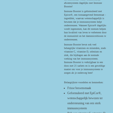
afweersysteem dagelijks met Immune
Booster!
Immune Booster is geformuleerd met
Epicor®, een toonaangevend fermentaat -
ingrediënt, waarvan wetenschappelijk is
bewezen dat je immuunsysteem helpt
ondersteunen. Wanneer Epicor® dagelijks
wordt ingenomen, kan dit mensen helpen
hun kwaliteit van leven te verbeteren door
de immuniteit en het darmmicrobioom te
ondersteunen.
Immune Booster bevat ook veel
belangrijke vitamines en mineralen, zoals
vitamine C, vitamine D, selenium en
zink, die bijdragen aan de normale
werking van het immuunsysteem.
Immune Booster is verkrijgbaar in een
doos met 21 sachets en is een geweldige
manier om voor je immuunsysteem te
zorgen als je onderweg bent!
Belangrijkste voordelen en kenmerken:
Frisse bessensmaak
Geformuleerd met EpiCor®,
wetenschappelijk bewezen ter
ondersteuning van een sterk
immuunsysteem