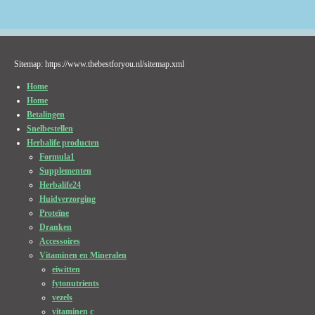
Sitemap: https://www.thebestforyou.nl/sitemap.xml
Home
Home
Betalingen
Snelbestellen
Herbalife producten
Formula1
Supplementen
Herbalife24
Huidverzorging
Proteïne
Dranken
Accessoires
Vitaminen en Mineralen
eiwitten
fytonutrients
vezels
vitaminen c