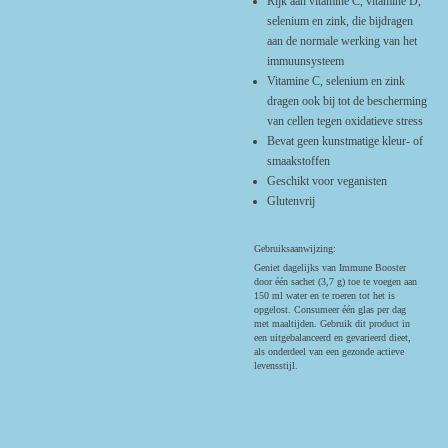
Rijk aan vitamine C, vitamine D,
selenium en zink, die bijdragen
aan de normale werking van het
immuunsysteem
Vitamine C, selenium en zink
dragen ook bij tot de bescherming
van cellen tegen oxidatieve stress
Bevat geen kunstmatige kleur- of
smaakstoffen
Geschikt voor veganisten
Glutenvrij
Gebruiksaanwijzing:
Geniet dagelijks van Immune Booster
door één sachet (3,7 g) toe te voegen aan
150 ml water en te roeren tot het is
opgelost. Consumeer één glas per dag
met maaltijden. Gebruik dit product in
een uitgebalanceerd en gevarieerd dieet,
als onderdeel van een gezonde actieve
levensstijl.