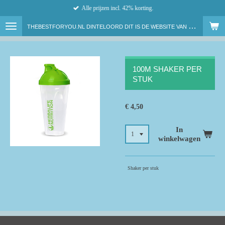
Alle prijzen incl. 42% korting.
Ga
direct
T
HEBESTFORYOU.NL DINTELOORD DIT IS DE WEBSITE VAN ONAFHANKELIJK HERBALIFE NUTRITION MEMBER LENNY VAN DAM
naar
de
hoofdinhoud
100M SHAKER PER
STUK
€ 4,50
In
winkelwagen
Shaker per stuk