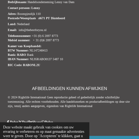
Bedrijfsnaam:
Handelsonderneming Lenny van Dam
Contact persoon: Lenny
Adres:
Boompjesdijk 110
Postcode/Woonplaats :4671 PT Dinteloord
Land:
Nederland
Email:
info@thebestforyou.nl
Telefoonnummer:
+31 (0) 6 2097 8773
Mobiel nummer:
+ 31 (0)6 2097 8773
Kamer van Koophandel:
BTW Nummer:
NL147248413
Bank:
RABO
Bank
IBAN Nummer:
NL95RABO0137 5487 10
BIC Code:
RABONL2U
AFBEELDINGEN KUNNEN AFWIJKEN
© 2024 Rightlife International Geen reproductie geheel of gedeeltelijk zonder schriftelijke
toestemming. Alle rechten voorbehouden. Alle handelsmerken en productafbeeldingen op deze site
zijn, tenzij anders aangegeven, eigendom van Rightlife International
Delen
Deel
Share
Delen
© 2020 - 2026 Thebestforyou.nl Dinteloord
Powered by
JouwWeb
Deze website maakt gebruik van cookies om uw
ervaring te verbeteren en op maat gemaakte advertenties
weer te geven. Door op ‘Accepteren’ te klikken, gaat u