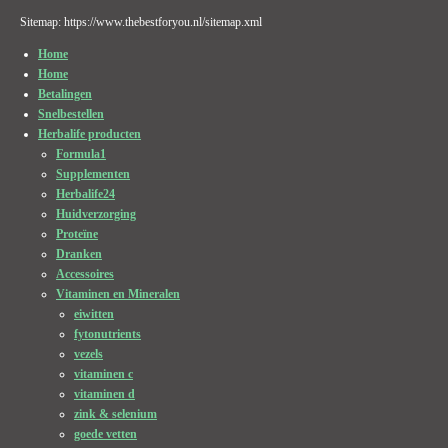
Sitemap: https://www.thebestforyou.nl/sitemap.xml
Home
Home
Betalingen
Snelbestellen
Herbalife producten
Formula1
Supplementen
Herbalife24
Huidverzorging
Proteïne
Dranken
Accessoires
Vitaminen en Mineralen
eiwitten
fytonutrients
vezels
vitaminen c
vitaminen d
zink & selenium
goede vetten