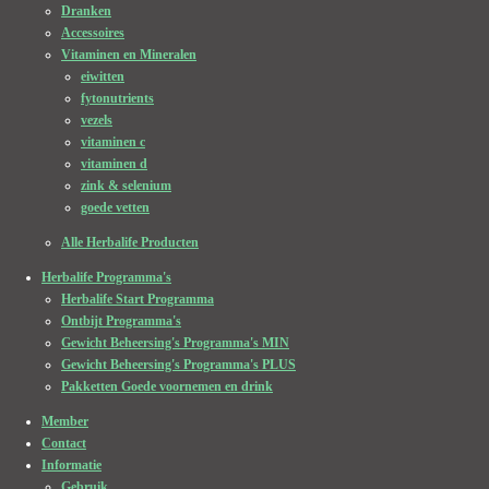
Dranken
Accessoires
Vitaminen en Mineralen
eiwitten
fytonutrients
vezels
vitaminen c
vitaminen d
zink & selenium
goede vetten
Alle Herbalife Producten
Herbalife Programma's
Herbalife Start Programma
Ontbijt Programma's
Gewicht Beheersing's Programma's MIN
Gewicht Beheersing's Programma's PLUS
Pakketten Goede voornemen en drink
Member
Contact
Informatie
Gebruik