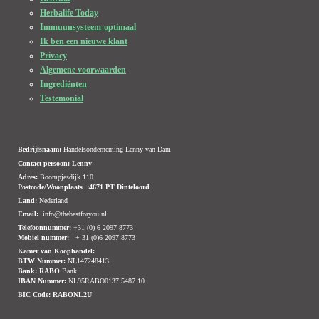
Herbalife Today
Immuunsysteem-optimaal
Ik ben een nieuwe klant
Privacy
Algemene voorwaarden
Ingrediënten
Testemonial
Bedrijfsnaam:
Handelsonderneming Lenny van Dam
Contact persoon: Lenny
Adres:
Boompjesdijk 110
Postcode/Woonplaats :4671 PT Dinteloord
Land:
Nederland
Email:
info@thebestforyou.nl
Telefoonnummer:
+31 (0) 6 2097 8773
Mobiel nummer:
+ 31 (0)6 2097 8773
Kamer van Koophandel:
BTW Nummer:
NL147248413
Bank:
RABO
Bank
IBAN Nummer:
NL95RABO0137 5487 10
BIC Code:
RABONL2U