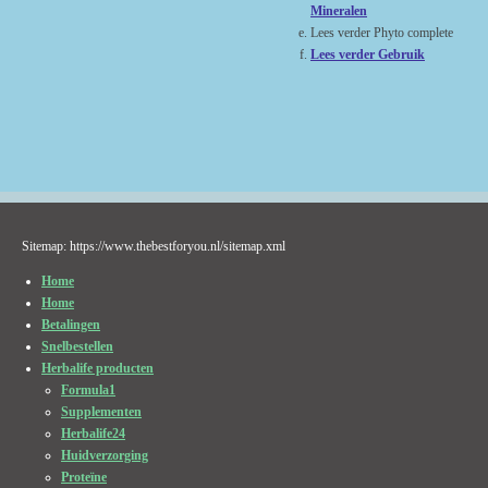
Mineralen
Lees verder Phyto complete
Lees verder Gebruik
Sitemap: https://www.thebestforyou.nl/sitemap.xml
Home
Home
Betalingen
Snelbestellen
Herbalife producten
Formula1
Supplementen
Herbalife24
Huidverzorging
Proteïne