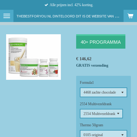
Alle prijzen incl. 42% korting.
Ga
direct
T
HEBESTFORYOU.NL DINTELOORD DIT IS DE WEBSITE VAN ONAFHANKELIJK HERBALIFE NUTRITION MEMBER LENNY VAN DAM
naar
de
hoofdinhoud
40+ PROGRAMMA
€ 146,62
GRATIS verzending
Formula1
2554 Multivezeldrank
Thermo 50gram